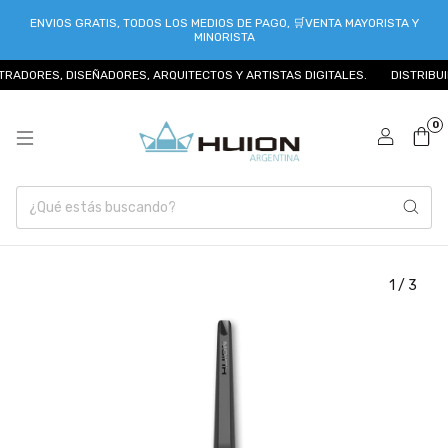
ENVIOS GRATIS, TODOS LOS MEDIOS DE PAGO, 🛒VENTA MAYORISTA Y
MINORISTA
ES, DISEÑADORES, ARQUITECTOS Y ARTISTAS DIGITALES.
DISTRIBUIDOR O
0
1
/
3