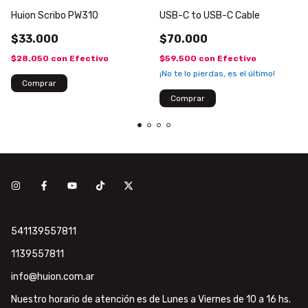
Huion Scribo PW310
USB-C to USB-C Cable
$33.000
$70.000
$28.050
con
Efectivo
$59.500
con
Efectivo
¡No te lo pierdas, es el último!
541139557811
1139557811
info@huion.com.ar
Nuestro horario de atención es de Lunes a Viernes de 10 a 16 hs.