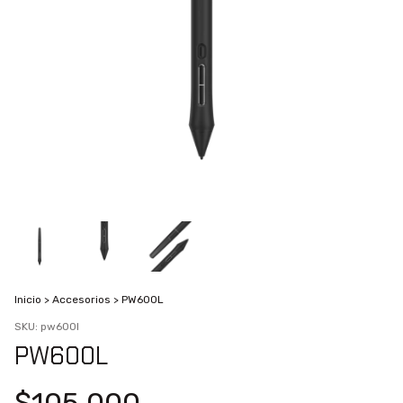
Inicio
>
Accesorios
>
PW600L
SKU:
pw600l
PW600L
$105.000